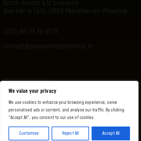
Vente directe à la brasserie
Quartier le Fort, 13860 Peyrolles-en-Provence
+(33) 06 23 35 01 13
contact@brasseriedescailloux.fr
Mentions légales
We value your privacy
Politique de confidentialité
We use cookies to enhance your browsing experience, serve
Politique de cookies
personalised ads or content, and analyse our traffic. By clicking
"Accept All", you consent to our use of cookies.
Customise
Reject All
Accept All