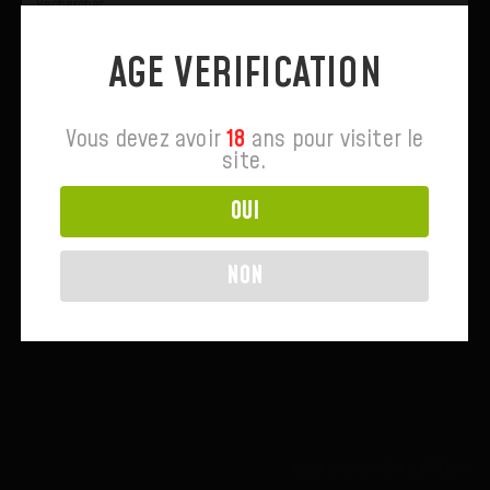
AGE VERIFICATION
Recent Posts
Aucun article trouvé.
Vous devez avoir
18
ans pour visiter le
site.
Commentaires Récents
OUI
Rechercher
NON
RECHERCHER
ARTICLES RÉCENTS
COMMENTAIRES RÉCENTS
Aucun commentaire à afficher.