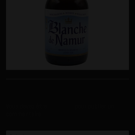
Laisser un commentaire
Vous devez être
connecté
pour publier un
commentaire.