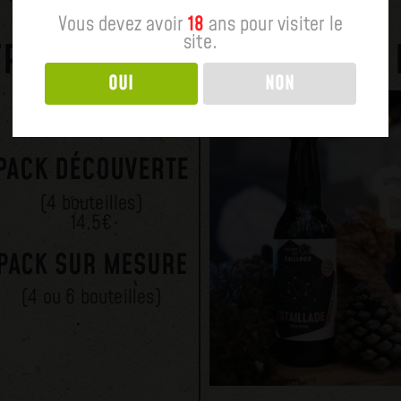
Vous devez avoir
18
ans pour visiter le
site.
FFRETS
NOTRE
OUI
NON
PACK DÉCOUVERTE
(4 bouteilles)
14,5€
PACK SUR MESURE
(4 ou 6 bouteilles)