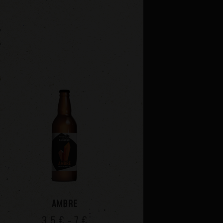
E
AMBRE
3,5 € - 7 €