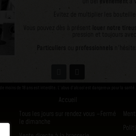
Un bel
évènement
à v
Evitez de multiplier les bouteill
Vous pouvez dès à présent
louer notre tire
pression et toujours avec
Particuliers
ou
professionnels
n'hésite
 de moins de 18 ans est interdite. L’abus d’alcool est dangereux pour la san
Accueil
Tous les jours sur rendez vous –
Fermé
Ment
le dimanche
Polit
Vente directe à la brasserie