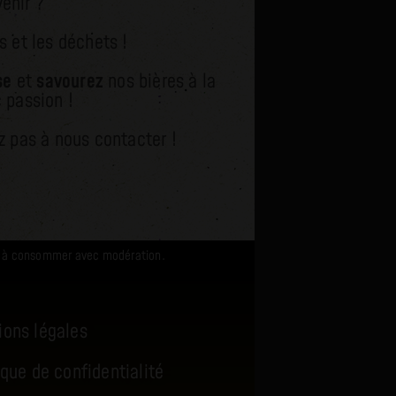
enir ?
es et les déchets !
use
et
savourez
nos bières à la
 passion !
z pas à nous contacter !
té, à consommer avec modération.
ions légales
ique de confidentialité