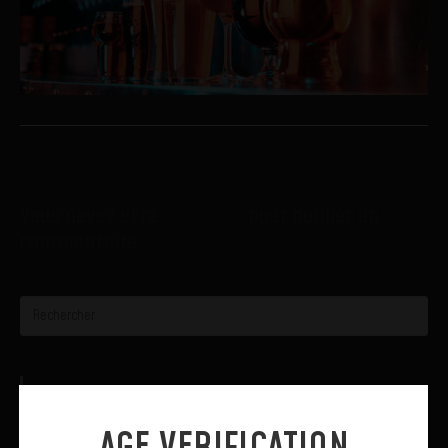
Laisser un commentaire
Vous devez être
connecté
pour publier un
commentaire.
Recent Posts
Aucun article trouvé.
AGE VERIFICATION