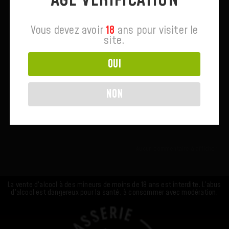
Commentaires Récents
Vous devez avoir
18
ans pour visiter le
site.
Rechercher
OUI
RECHERCHER
NON
ARTICLES RÉCENTS
COMMENTAIRES RÉCENTS
Aucun commentaire à afficher.
La vente d’alcool à des mineurs de moins de 18 ans est interdite. L’abus
d’alcool est dangereux pour la santé, à consommer avec modération.