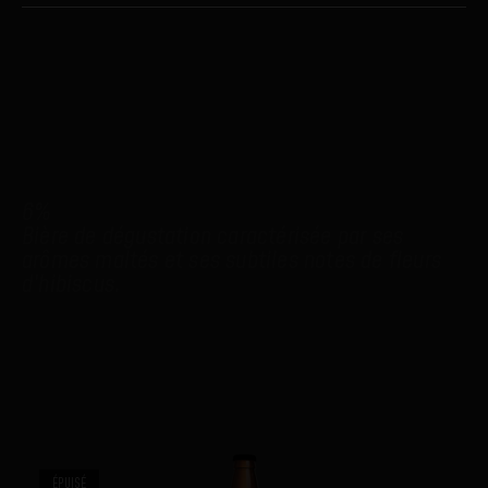
DESCRIPTION
Résine fossile issue de conifère et de plante à
fleurs, l’Ambre, ce minéraloïde aux mystiques
usages, renfermerait des flaveurs millénaires.
_
6%
Bière de dégustation caractérisée par ses
arômes maltés et ses subtiles notes de fleurs
d’hibiscus.
PRODUITS SIMILAIRES
ÉPUISÉ