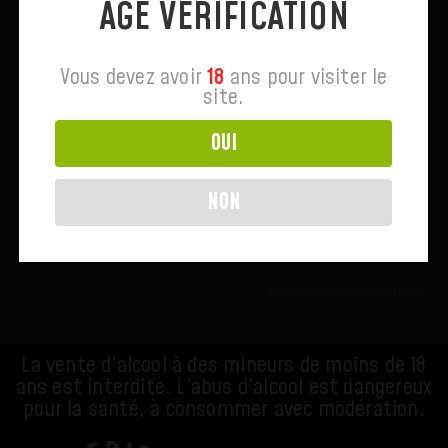
AGE VERIFICATION
Commentaires Récents
Vous devez avoir
18
ans pour visiter le
site.
Rechercher
RECHERCHER
OUI
NON
ARTICLES RÉCENTS
COMMENTAIRES RÉCENTS
Aucun commentaire à afficher.
La vente d’alcool à des mineurs de moins de 18
ans est interdite. L’abus d’alcool est dangereux
pour la santé, à consommer avec modération.